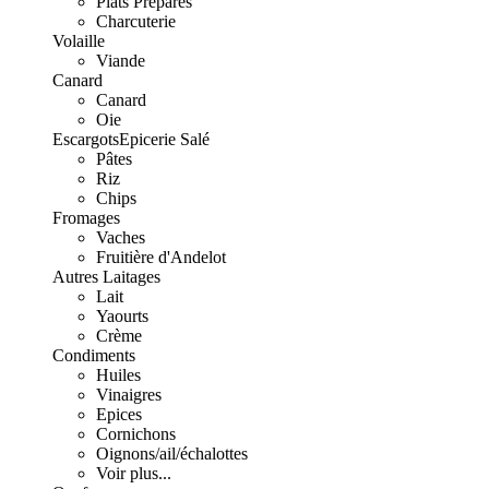
Plats Préparés
Charcuterie
Volaille
Viande
Canard
Canard
Oie
Escargots
Epicerie Salé
Pâtes
Riz
Chips
Fromages
Vaches
Fruitière d'Andelot
Autres Laitages
Lait
Yaourts
Crème
Condiments
Huiles
Vinaigres
Epices
Cornichons
Oignons/ail/échalottes
Voir plus...