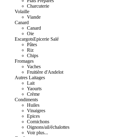
Plats Préparés
Charcuterie
Volaille
Viande
Canard
Canard
Oie
Escargots
Epicerie Salé
Pâtes
Riz
Chips
Fromages
Vaches
Fruitière d'Andelot
Autres Laitages
Lait
Yaourts
Crème
Condiments
Huiles
Vinaigres
Epices
Cornichons
Oignons/ail/échalottes
Voir plus...