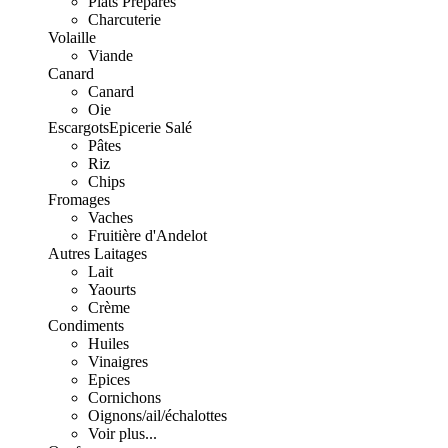
Plats Préparés
Charcuterie
Volaille
Viande
Canard
Canard
Oie
Escargots
Epicerie Salé
Pâtes
Riz
Chips
Fromages
Vaches
Fruitière d'Andelot
Autres Laitages
Lait
Yaourts
Crème
Condiments
Huiles
Vinaigres
Epices
Cornichons
Oignons/ail/échalottes
Voir plus...