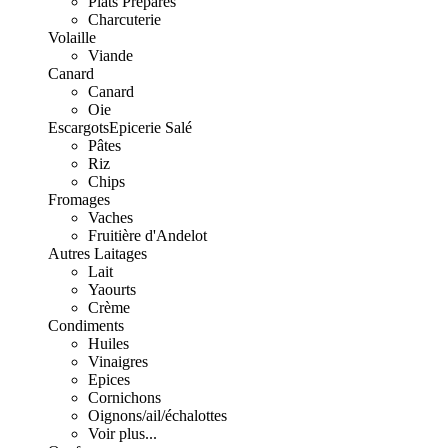
Plats Préparés
Charcuterie
Volaille
Viande
Canard
Canard
Oie
Escargots
Epicerie Salé
Pâtes
Riz
Chips
Fromages
Vaches
Fruitière d'Andelot
Autres Laitages
Lait
Yaourts
Crème
Condiments
Huiles
Vinaigres
Epices
Cornichons
Oignons/ail/échalottes
Voir plus...