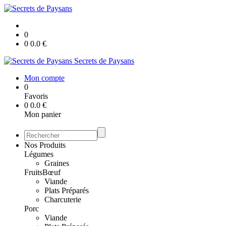
0
0
0.0
€
Secrets de Paysans
Mon compte
0
Favoris
0
0.0
€
Mon panier
Nos Produits
Légumes
Graines
Fruits
Bœuf
Viande
Plats Préparés
Charcuterie
Porc
Viande