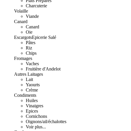
Plats Préparés
Charcuterie
Volaille
Viande
Canard
Canard
Oie
Escargots
Epicerie Salé
Pâtes
Riz
Chips
Fromages
Vaches
Fruitière d'Andelot
Autres Laitages
Lait
Yaourts
Crème
Condiments
Huiles
Vinaigres
Epices
Cornichons
Oignons/ail/échalottes
Voir plus...