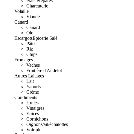
Plats Préparés
Charcuterie
Volaille
Viande
Canard
Canard
Oie
Escargots
Epicerie Salé
Pâtes
Riz
Chips
Fromages
Vaches
Fruitière d'Andelot
Autres Laitages
Lait
Yaourts
Crème
Condiments
Huiles
Vinaigres
Epices
Cornichons
Oignons/ail/échalottes
Voir plus...