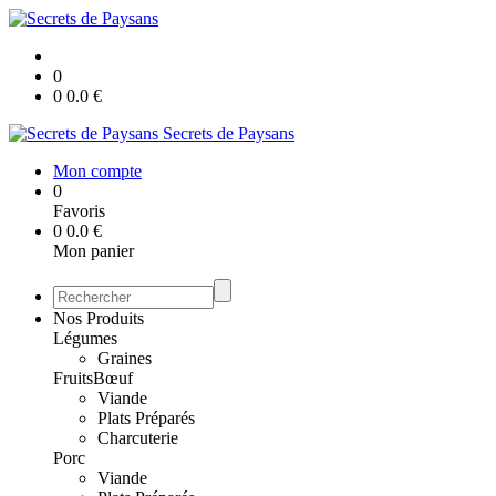
0
0
0.0
€
Secrets de Paysans
Mon compte
0
Favoris
0
0.0
€
Mon panier
Nos Produits
Légumes
Graines
Fruits
Bœuf
Viande
Plats Préparés
Charcuterie
Porc
Viande