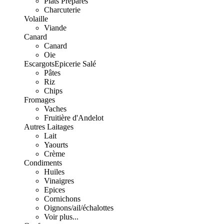
Plats Préparés
Charcuterie
Volaille
Viande
Canard
Canard
Oie
Escargots
Epicerie Salé
Pâtes
Riz
Chips
Fromages
Vaches
Fruitière d'Andelot
Autres Laitages
Lait
Yaourts
Crème
Condiments
Huiles
Vinaigres
Epices
Cornichons
Oignons/ail/échalottes
Voir plus...