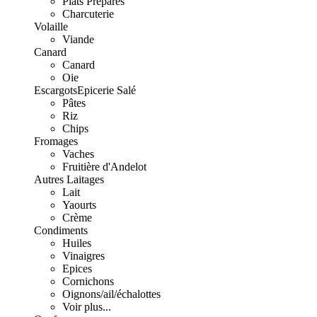
Plats Préparés
Charcuterie
Volaille
Viande
Canard
Canard
Oie
Escargots
Epicerie Salé
Pâtes
Riz
Chips
Fromages
Vaches
Fruitière d'Andelot
Autres Laitages
Lait
Yaourts
Crème
Condiments
Huiles
Vinaigres
Epices
Cornichons
Oignons/ail/échalottes
Voir plus...