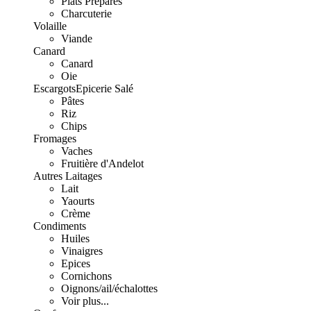
Plats Préparés
Charcuterie
Volaille
Viande
Canard
Canard
Oie
Escargots
Epicerie Salé
Pâtes
Riz
Chips
Fromages
Vaches
Fruitière d'Andelot
Autres Laitages
Lait
Yaourts
Crème
Condiments
Huiles
Vinaigres
Epices
Cornichons
Oignons/ail/échalottes
Voir plus...