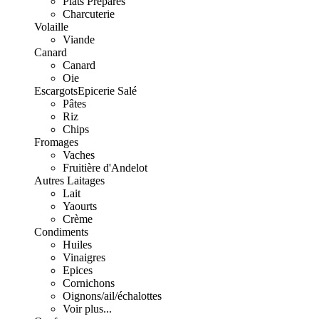
Plats Préparés
Charcuterie
Volaille
Viande
Canard
Canard
Oie
Escargots
Epicerie Salé
Pâtes
Riz
Chips
Fromages
Vaches
Fruitière d'Andelot
Autres Laitages
Lait
Yaourts
Crème
Condiments
Huiles
Vinaigres
Epices
Cornichons
Oignons/ail/échalottes
Voir plus...