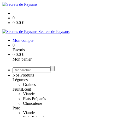
0
0
0.0
€
Secrets de Paysans
Mon compte
0
Favoris
0
0.0
€
Mon panier
Nos Produits
Légumes
Graines
Fruits
Bœuf
Viande
Plats Préparés
Charcuterie
Porc
Viande