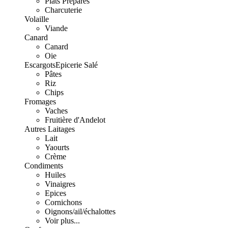
Plats Préparés
Charcuterie
Volaille
Viande
Canard
Canard
Oie
Escargots
Epicerie Salé
Pâtes
Riz
Chips
Fromages
Vaches
Fruitière d'Andelot
Autres Laitages
Lait
Yaourts
Crème
Condiments
Huiles
Vinaigres
Epices
Cornichons
Oignons/ail/échalottes
Voir plus...