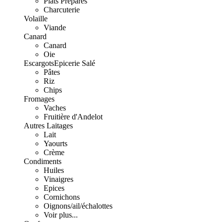
Plats Préparés
Charcuterie
Volaille
Viande
Canard
Canard
Oie
Escargots
Epicerie Salé
Pâtes
Riz
Chips
Fromages
Vaches
Fruitière d'Andelot
Autres Laitages
Lait
Yaourts
Crème
Condiments
Huiles
Vinaigres
Epices
Cornichons
Oignons/ail/échalottes
Voir plus...