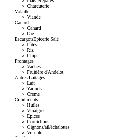
Plats Préparés
Charcuterie
Volaille
Viande
Canard
Canard
Oie
Escargots
Epicerie Salé
Pâtes
Riz
Chips
Fromages
Vaches
Fruitière d'Andelot
Autres Laitages
Lait
Yaourts
Crème
Condiments
Huiles
Vinaigres
Epices
Cornichons
Oignons/ail/échalottes
Voir plus...