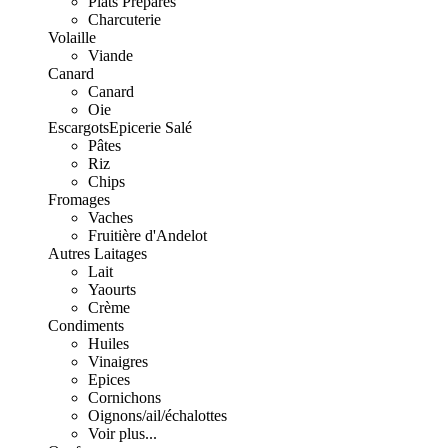
Plats Préparés
Charcuterie
Volaille
Viande
Canard
Canard
Oie
Escargots
Epicerie Salé
Pâtes
Riz
Chips
Fromages
Vaches
Fruitière d'Andelot
Autres Laitages
Lait
Yaourts
Crème
Condiments
Huiles
Vinaigres
Epices
Cornichons
Oignons/ail/échalottes
Voir plus...