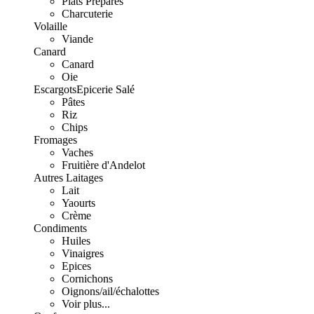
Plats Préparés
Charcuterie
Volaille
Viande
Canard
Canard
Oie
Escargots
Epicerie Salé
Pâtes
Riz
Chips
Fromages
Vaches
Fruitière d'Andelot
Autres Laitages
Lait
Yaourts
Crème
Condiments
Huiles
Vinaigres
Epices
Cornichons
Oignons/ail/échalottes
Voir plus...