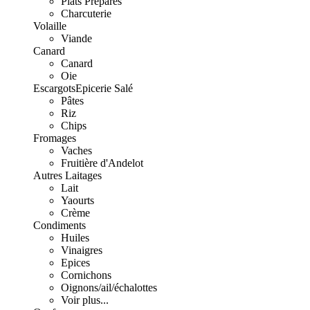
Plats Préparés
Charcuterie
Volaille
Viande
Canard
Canard
Oie
Escargots
Epicerie Salé
Pâtes
Riz
Chips
Fromages
Vaches
Fruitière d'Andelot
Autres Laitages
Lait
Yaourts
Crème
Condiments
Huiles
Vinaigres
Epices
Cornichons
Oignons/ail/échalottes
Voir plus...