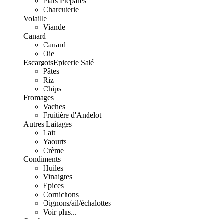
Plats Préparés
Charcuterie
Volaille
Viande
Canard
Canard
Oie
Escargots
Epicerie Salé
Pâtes
Riz
Chips
Fromages
Vaches
Fruitière d'Andelot
Autres Laitages
Lait
Yaourts
Crème
Condiments
Huiles
Vinaigres
Epices
Cornichons
Oignons/ail/échalottes
Voir plus...