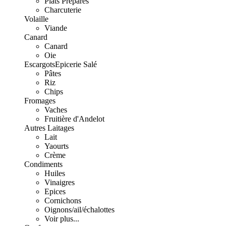
Plats Préparés
Charcuterie
Volaille
Viande
Canard
Canard
Oie
Escargots
Epicerie Salé
Pâtes
Riz
Chips
Fromages
Vaches
Fruitière d'Andelot
Autres Laitages
Lait
Yaourts
Crème
Condiments
Huiles
Vinaigres
Epices
Cornichons
Oignons/ail/échalottes
Voir plus...