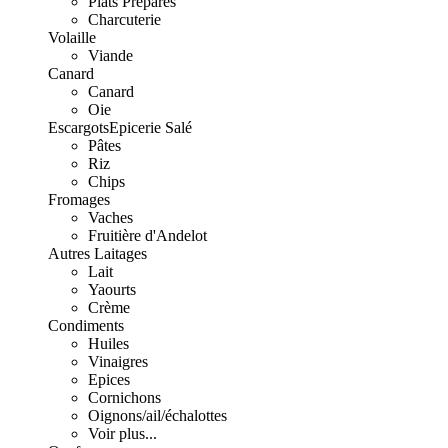
Plats Préparés
Charcuterie
Volaille
Viande
Canard
Canard
Oie
Escargots
Epicerie Salé
Pâtes
Riz
Chips
Fromages
Vaches
Fruitière d'Andelot
Autres Laitages
Lait
Yaourts
Crème
Condiments
Huiles
Vinaigres
Epices
Cornichons
Oignons/ail/échalottes
Voir plus...