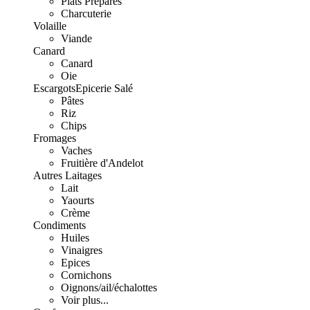
Plats Préparés
Charcuterie
Volaille
Viande
Canard
Canard
Oie
Escargots
Epicerie Salé
Pâtes
Riz
Chips
Fromages
Vaches
Fruitière d'Andelot
Autres Laitages
Lait
Yaourts
Crème
Condiments
Huiles
Vinaigres
Epices
Cornichons
Oignons/ail/échalottes
Voir plus...