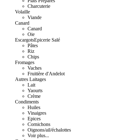
Plats Préparés
Charcuterie
Volaille
Viande
Canard
Canard
Oie
Escargots
Epicerie Salé
Pâtes
Riz
Chips
Fromages
Vaches
Fruitière d'Andelot
Autres Laitages
Lait
Yaourts
Crème
Condiments
Huiles
Vinaigres
Epices
Cornichons
Oignons/ail/échalottes
Voir plus...