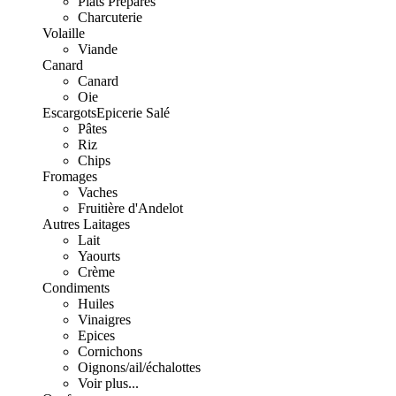
Plats Préparés
Charcuterie
Volaille
Viande
Canard
Canard
Oie
Escargots
Epicerie Salé
Pâtes
Riz
Chips
Fromages
Vaches
Fruitière d'Andelot
Autres Laitages
Lait
Yaourts
Crème
Condiments
Huiles
Vinaigres
Epices
Cornichons
Oignons/ail/échalottes
Voir plus...