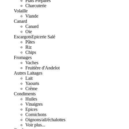
Plats Préparés
Charcuterie
Volaille
Viande
Canard
Canard
Oie
Escargots
Epicerie Salé
Pâtes
Riz
Chips
Fromages
Vaches
Fruitière d'Andelot
Autres Laitages
Lait
Yaourts
Crème
Condiments
Huiles
Vinaigres
Epices
Cornichons
Oignons/ail/échalottes
Voir plus...