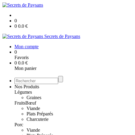
0
0
0.0
€
Secrets de Paysans
Mon compte
0
Favoris
0
0.0
€
Mon panier
Nos Produits
Légumes
Graines
Fruits
Bœuf
Viande
Plats Préparés
Charcuterie
Porc
Viande